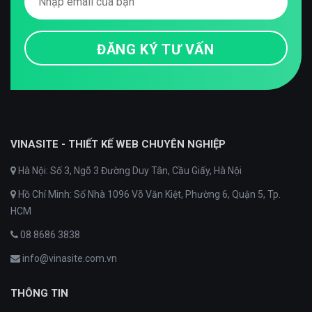
VINASITE - THIẾT KẾ WEB CHUYÊN NGHIỆP
Hà Nội: Số 3, Ngõ 3 Đường Duy Tân, Cầu Giấy, Hà Nội
Hồ Chí Minh: Số Nhà 1096 Võ Văn Kiệt, Phường 6, Quận 5, Tp.
HCM
08 8686 3838
info@vinasite.com.vn
THÔNG TIN