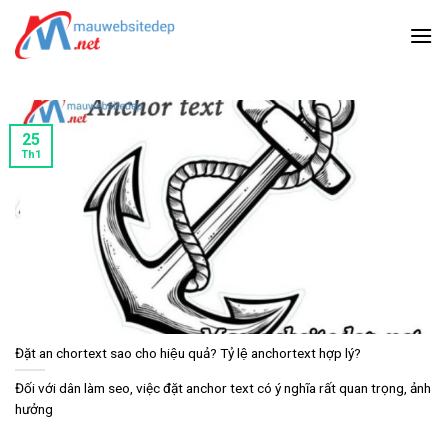
Skip
to
content
25
Th1
Đặt an chortext sao cho hiệu quả? Tỷ lệ anchortext hợp lý?
Đối với dân làm seo, việc đặt anchor text có ý nghĩa rất quan trọng, ảnh
hưởng