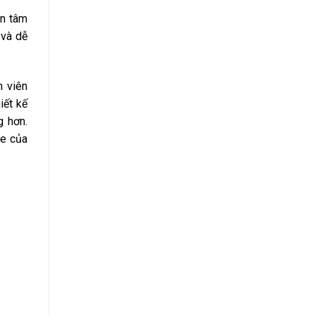
an tâm
 và dễ
n viên
iết kế
g hơn.
te của