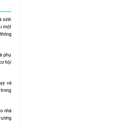
à sinh
ải một
 thông
và phụ
cơ hội
dạy và
 trong
ho nhà
trường