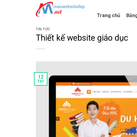
Skip
to
Trang chủ
Bảng
content
TIN TỨC
Thiết kế website giáo dục
12
Th1