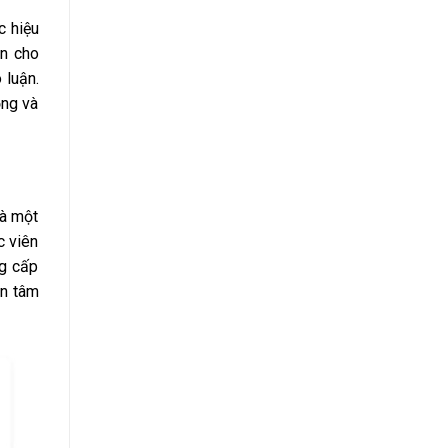
c hiệu
ện cho
 luận.
ộng và
là một
c viên
ng cấp
an tâm