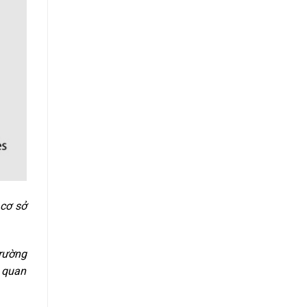
 cơ sở
trường
 quan