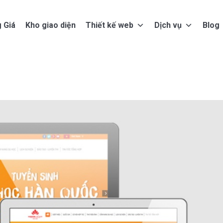
 Giá
Kho giao diện
Thiết kế web
Dịch vụ
Blog