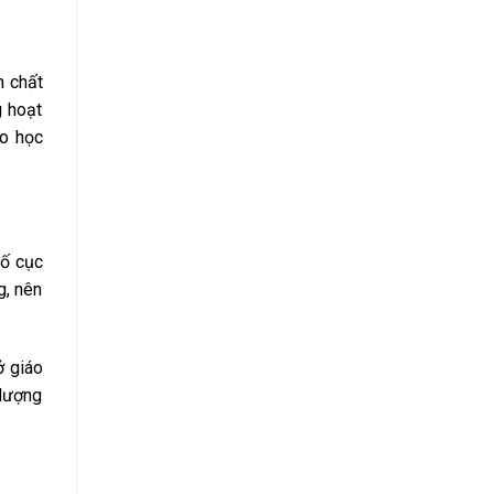
h chất
g hoạt
ho học
Bố cục
g, nên
ở giáo
 lượng