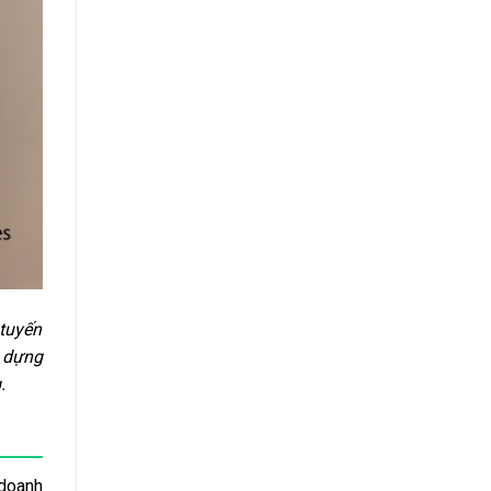
 tuyến
 dựng
.
 doanh