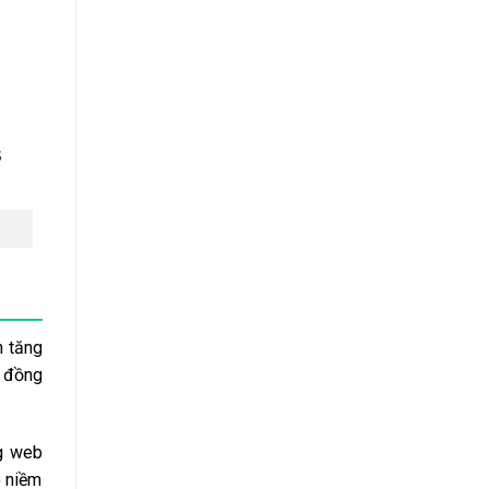
n tăng
b đồng
ng web
o niềm