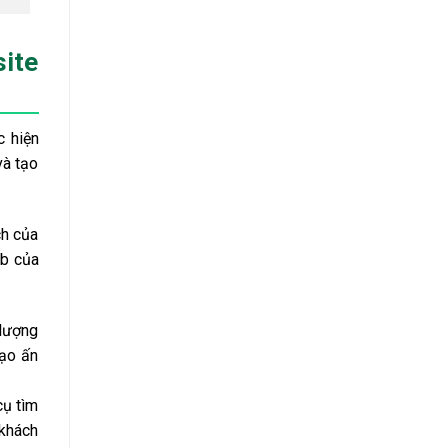
site
c hiện
và tạo
ch của
eb của
 lượng
tạo ấn
cụ tìm
 khách