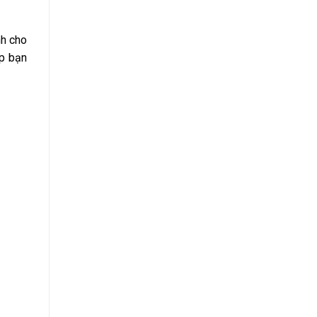
nh cho
úp bạn