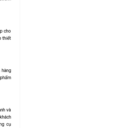
ệp cho
 thiết
n hàng
n phẩm
anh và
 khách
ông cụ