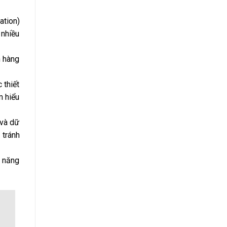
ation)
 nhiều
h hàng
 thiết
m hiểu
 và dữ
 tránh
ả năng