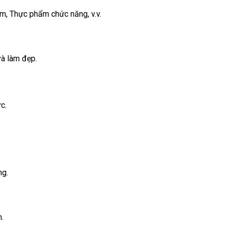
, Thực phẩm chức năng, v.v.
và làm đẹp.
c.
ng.
m.