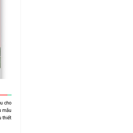
ệu cho
ều mẫu
 thiết