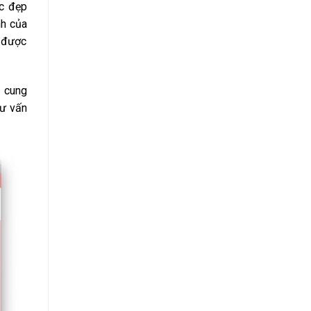
ắc đẹp
nh của
ụ được
i cung
tư vấn