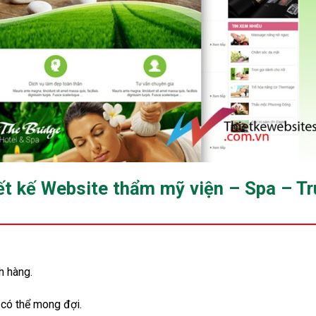
hiết kế Website thẩm mỹ viện – Spa – T
h hàng.
 có thể mong đợi.