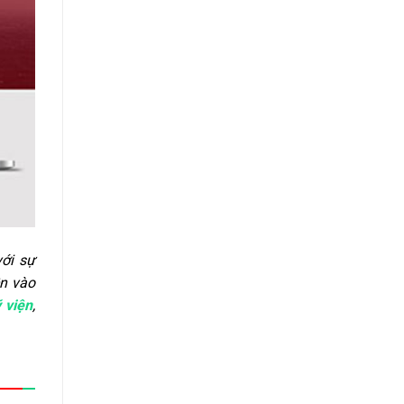
với sự
ền vào
 viện
,