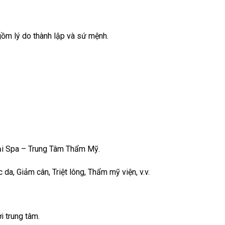
gồm lý do thành lập và sứ mệnh.
tại Spa – Trung Tâm Thẩm Mỹ.
a, Giảm cân, Triệt lông, Thẩm mỹ viện, v.v.
 trung tâm.