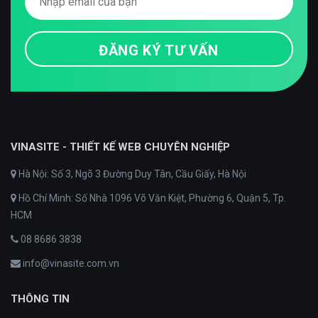
VINASITE - THIẾT KẾ WEB CHUYÊN NGHIỆP
Hà Nội: Số 3, Ngõ 3 Đường Duy Tân, Cầu Giấy, Hà Nội
Hồ Chí Minh: Số Nhà 1096 Võ Văn Kiệt, Phường 6, Quận 5, Tp.
HCM
08 8686 3838
info@vinasite.com.vn
THÔNG TIN