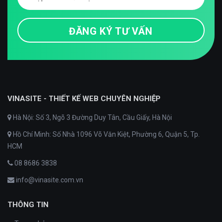
VINASITE - THIẾT KẾ WEB CHUYÊN NGHIỆP
Hà Nội: Số 3, Ngõ 3 Đường Duy Tân, Cầu Giấy, Hà Nội
Hồ Chí Minh: Số Nhà 1096 Võ Văn Kiệt, Phường 6, Quận 5, Tp.
HCM
08 8686 3838
info@vinasite.com.vn
THÔNG TIN