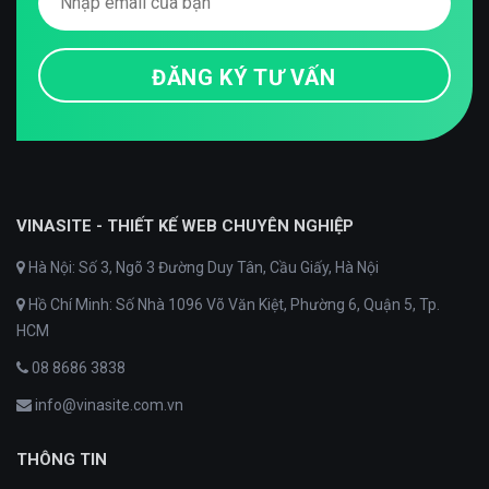
VINASITE - THIẾT KẾ WEB CHUYÊN NGHIỆP
Hà Nội: Số 3, Ngõ 3 Đường Duy Tân, Cầu Giấy, Hà Nội
Hồ Chí Minh: Số Nhà 1096 Võ Văn Kiệt, Phường 6, Quận 5, Tp.
HCM
08 8686 3838
info@vinasite.com.vn
THÔNG TIN