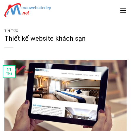
Skip
to
content
TIN TỨC
Thiết kế website khách sạn
11
Th1