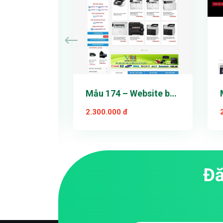
ơng Mại
Mẫu 174 – Website bán
ẫu 1
hàng
2.300.000 đ
Đă