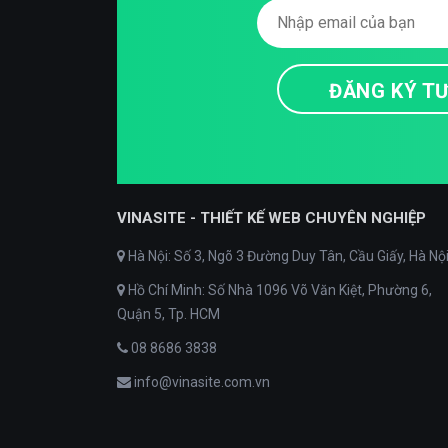
VINASITE - THIẾT KẾ WEB CHUYÊN NGHIỆP
Hà Nội: Số 3, Ngõ 3 Đường Duy Tân, Cầu Giấy, Hà Nộ
Hồ Chí Minh: Số Nhà 1096 Võ Văn Kiệt, Phường 6,
Quận 5, Tp. HCM
08 8686 3838
info@vinasite.com.vn