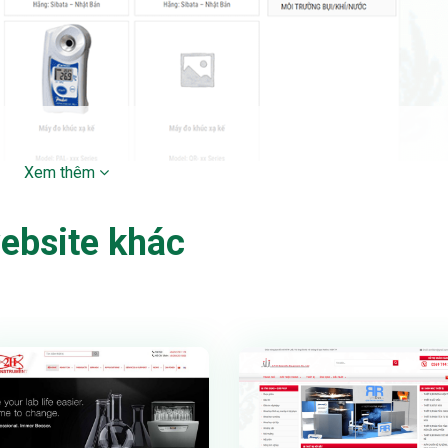
Xem thêm
ebsite khác
Xem thử
Xem thử
Chi tiết
Chi tiết