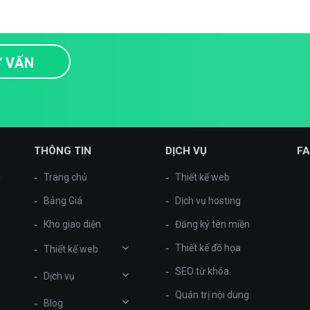
THÔNG TIN
DỊCH VỤ
F
i
Trang chủ
Thiết kế web
Bảng Giá
Dịch vụ hosting
Kho giao diện
Đăng ký tên miền
Thiết kế đồ họa
Thiết kế web
SEO từ khóa
Dịch vụ
Quản trị nội dung
Blog