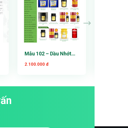
n
Mẫu 102 – Dầu Nhớt
Mẫu 100 –
Công Nghiệp
hàng
2.100.000 đ
1.900.000 đ
vấn