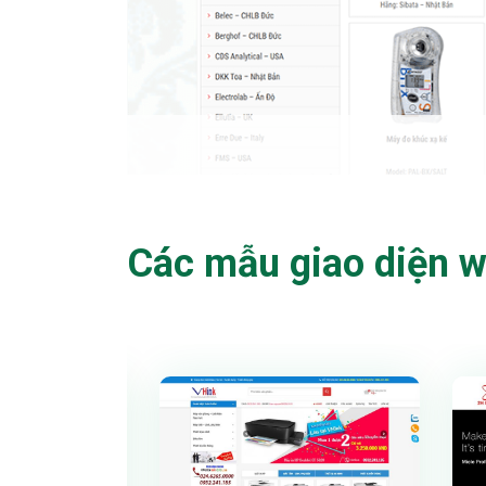
Các mẫu giao diện w
 thử
Xem thử
tiết
Chi tiết