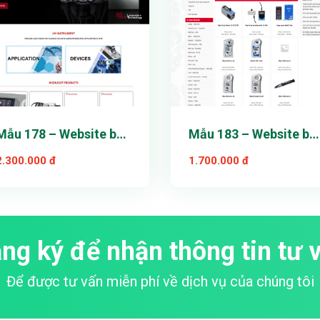
Mẫu 178 – Website bán
Mẫu 183 – Website bá
hàng
hàng
2.300.000 đ
1.700.000 đ
ng ký để nhận thông tin tư 
Để được tư vấn miễn phí về dịch vụ của chúng tôi