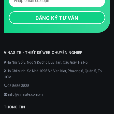
VINASITE - THIẾT KẾ WEB CHUYÊN NGHIỆP
Hà Nội: Số 3, Ngõ 3 Đường Duy Tân, Cầu Giấy, Hà Nội
Hồ Chí Minh: Số Nhà 1096 Võ Văn Kiệt, Phường 6, Quận 5, Tp.
HCM
08 8686 3838
info@vinasite.com.vn
THÔNG TIN