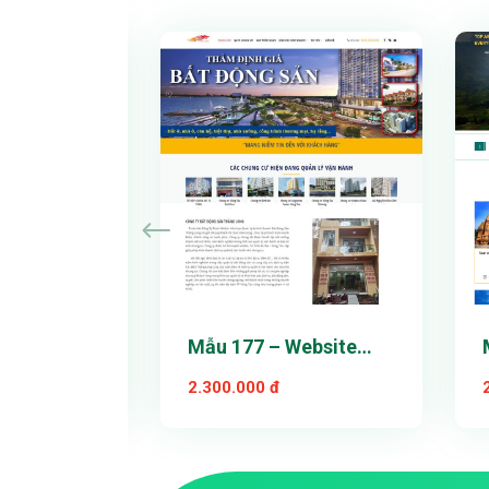
 thử
Xem thử
tiết
Chi tiết
t mỹ thuật
Mẫu 177 – Website
doanh nghiệp
2.300.000 đ