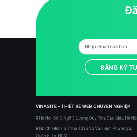
Đă
VINASITE - THIẾT KẾ WEB CHUYÊN NGHIỆP
Hà Nội: Số 3, Ngõ 3 Đường Duy Tân, Cầu Giấy, Hà Nộ
Hồ Chí Minh: Số Nhà 1096 Võ Văn Kiệt, Phường 6,
Quận 5, Tp. HCM