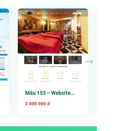
Xem thử
Xem
Chi tiết
Chi
n
Mẫu 153 – Website
Mẫu 121 – 
dịch vụ
Thành
2.000.000 đ
2.300.000 đ