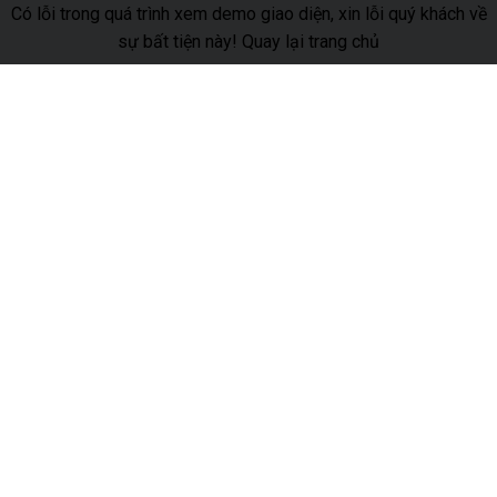
Có lỗi trong quá trình xem demo giao diện, xin lỗi quý khách về
sự bất tiện này!
Quay lại trang chủ