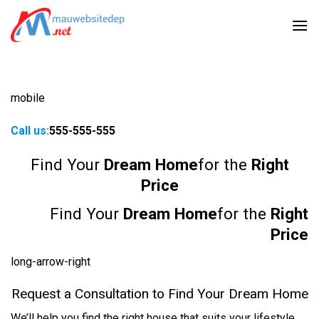
Skip
to
content
mobile
Call us:
555-555-555
Find Your
Dream Home
for the
Right
Price
Find Your
Dream Home
for the
Right
Price
long-arrow-right
Request a Consultation to Find Your Dream Home
We’ll help you find the right house that suits your lifestyle